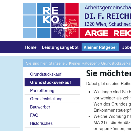
Home
Leistungsangebot
Kleiner Ratgeber
Job
Sie sind hier:
Startseite
>
Kleiner Ratgeber
> Grundstücksverka
Sie möchte
Grundstückskauf
Grundstücksverkauf
Dabei gibt es eine Reih
Parzellierung
Wie lange sind Sie 
vor weniger als zeh
Grenzfeststellung
Wert des Grundes ge
Bauwerber
Einkommensteuerpfli
FAQ
Welche Widmung hat
MA 21) - die Benüt
Historisches
erfragen können, mu